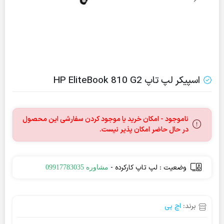
اسپیکر لپ تاپ HP EliteBook 810 G2
ناموجود - امکان خرید یا موجود کردن سفارشی این محصول
در حال حاضر امکان پذیر نیست.
وضعیت : لپ تاپ کارکرده -
مشاوره 09917783035
برند:
اچ پی