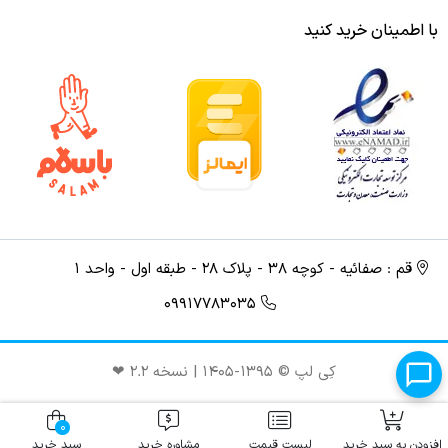
با اطمینان خرید کنید
قم : صفائیه - کوچه ۳۸ - پلاک ۲۸ - طبقه اول - واحد ۱
09917783035
کِی لپ © ۱۳۹۵-۱۴۰۵ | نسخه ۲.۲ ❤︎
0
افزودن به سبد خرید
لیست قیمت
مشاوره خرید
سبد خرید