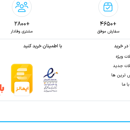
+2800
+4650
سفارش موفق
مشتری وفادار
در خرید
با اطمینان خرید کنید
ت ویژه
ات جدید
 ترین‌ ها
ا ما