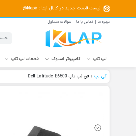
لیست قیمت جدید در کانال ایتا : klapir@
درباره ما
تماس با ما
سوالات متداول
لپ تاپ
کامپیوتر استوک
قطعات لپ تاپ
کِی لپ
»
فن لپ تاپ Dell Latitude E6500
باتری لپ تاپ Dell
لپ تاپ استوک hp
آل این وان ایسوس