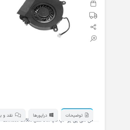
توضیحات
درایورها
نقد و برر
فن سی پی یو لپ تاپ Dell مدل Latitude E6500