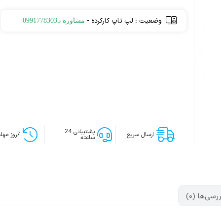
وضعیت : لپ تاپ کارکرده -
مشاوره 09917783035
پشتیبانی 24
ارسال سریع
7روز مهلت تست
ساعته
سی‌ها (0)