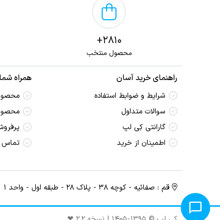
2810+
محصول منتخب
راهنمای خرید آسان
همراه شما 
شرایط و ضوابط استفاده
محصولا
سوالات متداول
محصول
گارانتی کِی لپ
پرفروش
اطمینان از خرید
تماس ب
قم : صفائیه - کوچه ۳۸ - پلاک ۲۸ - طبقه اول - واحد ۱
کِی لپ © ۱۳۹۵-۱۴۰۵ | نسخه ۲.۲ ❤︎