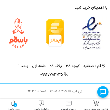
با اطمینان خرید کنید
قم : صفائیه - کوچه ۳۸ - پلاک ۲۸ - طبقه اول - واحد ۱
09917783035
کِی لپ © ۱۳۹۵-۱۴۰۵ | نسخه ۲.۲ ❤︎
0
افزودن به سبد خرید
لیست قیمت
مشاوره خرید
سبد خرید