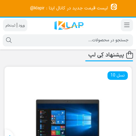
لیست قیمت جدید در کانال ایتا : klapir@
|
پیشنهاد کِی لپ
نسل 10