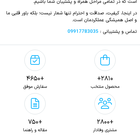
است که در تمامی مراحل همراه و پشتیبان شما باشیم.
در اینجا، کیفیت، صداقت و احترام تنها شعار نیست؛ بلکه باور قلبی ما
و اصل همیشگی عملکردمان است.
تماس و پشتیبانی :
09917783035
+4650
2810+
محصول منتخب
سفارش موفق
+750
+2800
مشتری وفادار
مقاله و راهنما