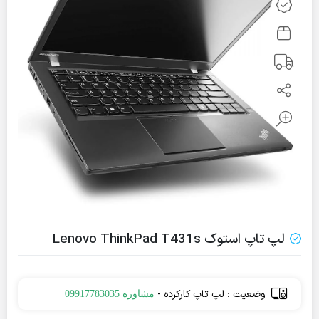
لپ تاپ استوک Lenovo ThinkPad T431s
وضعیت : لپ تاپ کارکرده -
مشاوره 09917783035