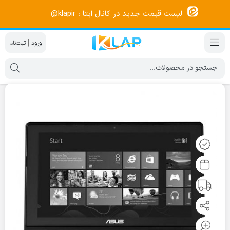
لیست قیمت جدید در کانال ایتا : klapir@
|