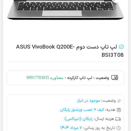
لپ تاپ دست دوم ASUS VivoBook Q200E-
BSI3T08
وضعیت : لپ تاپ کارکرده -
مشاوره 09917783035
وضعیت:
موجود در انبار
هدیه:
کیف + نصب ویندوز رایگان
هزینه ارسال:
رایگان (تیپاکس)
تاریخ به روز رسانی:
7 مرداد 1404